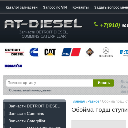
Каталог запчастей
Запрос по VIN
Контакты
Задать вопрос мен
+7(910)
001
Запчасти DETROIT DIESEL,
CUMMINS,CATERPILLAR
Вы 
Вас 
Оригинальный номер детали
маг
Главная
\
Разное
\ Обойма подш с
Запчасти DETROIT DIESEL
Обойма подш ступи
Запчасти Cummins
Запчасти Caterpillar