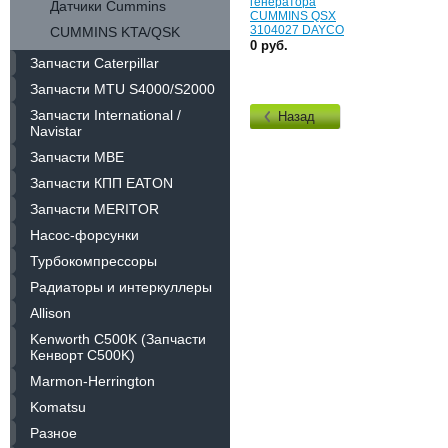
генератора
Датчики Cummins
CUMMINS QSX
3104027 DAYCO
CUMMINS KTA/QSK
0 руб.
Запчасти Caterpillar
Запчасти MTU S4000/S2000
Запчасти International /
Назад
Navistar
Запчасти MBE
Запчасти КПП EATON
Запчасти MERITOR
Насос-форсунки
Турбокомпрессоры
Радиаторы и интеркуллеры
Allison
Kenworth C500K (Запчасти
Кенворт C500K)
Marmon-Herrington
Komatsu
Разное