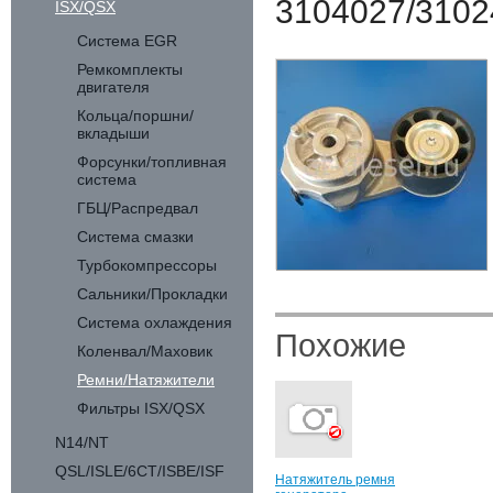
3104027/3102
ISX/QSX
Система EGR
Ремкомплекты
двигателя
Кольца/поршни/
вкладыши
Форсунки/топливная
система
ГБЦ/Распредвал
Система смазки
Турбокомпрессоры
Сальники/Прокладки
Система охлаждения
Похожие
Коленвал/Маховик
Ремни/Натяжители
Фильтры ISX/QSX
N14/NT
QSL/ISLE/6CT/ISBE/ISF
Натяжитель ремня