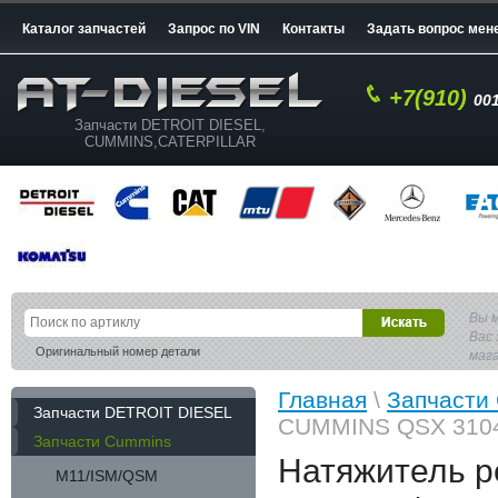
Каталог запчастей
Запрос по VIN
Контакты
Задать вопрос мен
+7(910)
001
Запчасти DETROIT DIESEL,
CUMMINS,CATERPILLAR
Вы 
Вас 
Оригинальный номер детали
маг
Главная
\
Запчасти
Запчасти DETROIT DIESEL
CUMMINS QSX 3104
Запчасти Cummins
Натяжитель 
M11/ISM/QSM